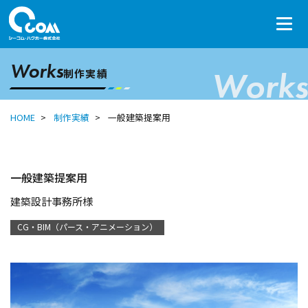
Works
Works
制作実績
HOME
制作実績
一般建築提案用
一般建築提案用
建築設計事務所様
CG・BIM（パース・アニメーション）